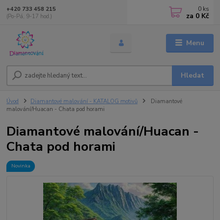
0
ks
+420 733 458 215
za
0 Kč
(Po-Pá, 9-17 hod.)
Menu
Hledat
Úvod
Diamantové malování - KATALOG motivů
Diamantové
malování/Huacan - Chata pod horami
Diamantové malování/Huacan -
Chata pod horami
Novinka