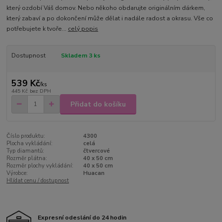
který ozdobí Váš domov. Nebo někoho obdarujte originálním dárkem,
který zabaví a po dokončení může dělat i nadále radost a okrasu. Vše co
potřebujete k tvoře...
celý popis
Dostupnost
Skladem 3 ks
539 Kč
/
ks
445 Kč
bez DPH
Přidat do košíku
Číslo produktu:
4300
Plocha vykládání:
celá
Typ diamantů:
čtvercové
Rozměr plátna:
40 x 50 cm
Rozměr plochy vykládání:
40 x 50 cm
Výrobce:
Huacan
Hlídat cenu / dostupnost
Expresní odeslání do 24 hodin