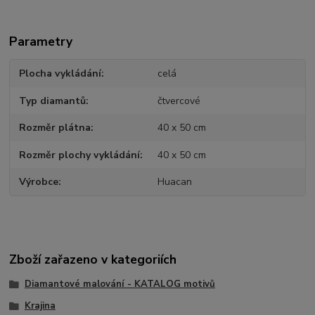
Parametry
Plocha vykládání
celá
Typ diamantů
čtvercové
Rozměr plátna
40 x 50 cm
Rozměr plochy vykládání
40 x 50 cm
Výrobce
Huacan
Zboží zařazeno v kategoriích
Diamantové malování - KATALOG motivů
Krajina