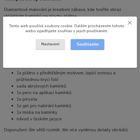
Diamantové malování je kreativní zábava, kde tvoříte obraz
vkládáním kamínků na plochu plátna.
Tento web používá soubory cookie. Dalším procházením tohoto
Vymaluj si originální obraz třpytivými kamínky, který ozdobí Váš
webu vyjadřujete souhlas s jejich používáním.
domov. Nebo někoho obdarujte originálním dárkem, který zabaví a
po dokončení může dělat i nadále radost a okrasu.
Souhlasím
Nastavení
Vše co potřebujete k tvoření, je již součástí obrázku.
Obsah balení:
1x plátno s předtištěným motivem, lepící vrstvou a
průhlednou krycí folií
sada akrylových kamínků
1x pero na aplikaci kamínků
1x pinzeta
1x gel pro nabírání kamínků
1x miska na kamínky
návod v českém jazyce
Doporučení: čím větší rozměr, tím více vyniknou detaily obrázků