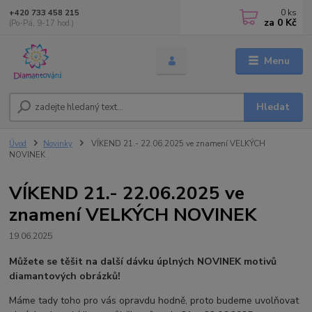
0
ks
+420 733 458 215
za
0 Kč
(Po-Pá, 9-17 hod.)
Menu
Hledat
Úvod
Novinky
VÍKEND 21.- 22.06.2025 ve znamení VELKÝCH
NOVINEK
VÍKEND 21.- 22.06.2025 ve
znamení VELKÝCH NOVINEK
19.06.2025
Můžete se těšit na další dávku úplných NOVINEK motivů
diamantových obrázků!
Máme tady toho pro vás opravdu hodně, proto budeme uvolňovat