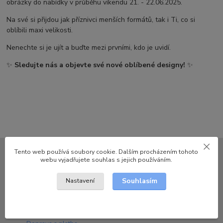
obrázky do nabídky v průběhu víkendu 21. - 22.06.2025.
Na své si přijdou jak příznivci menších formátů, tak i Ti, co si
oblíbili maxi velikosti.
Nenechte si je ujít a buďte mezi prvními, kdo je uvidí.
✨
Sledujte nás a objevte své nové oblíbené designy!
✨
Tento web používá soubory cookie. Dalším procházením tohoto
webu vyjadřujete souhlas s jejich používáním.
Souhlasím
Nastavení
Informace pro zákazníky