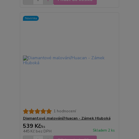
Novinka
1 hodnocení
Diamantové malování/Huacan - Zámek Hluboká
539 Kč
/
ks
Skladem 2 ks
445 Kč
bez DPH