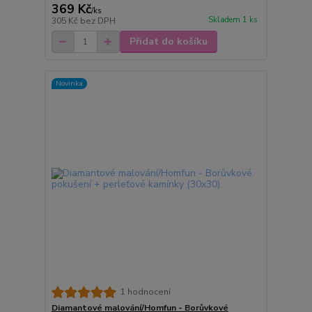
369 Kč
/
ks
Skladem 1 ks
305 Kč
bez DPH
Přidat do košíku
Novinka
1 hodnocení
Diamantové malování/Homfun - Borůvkové