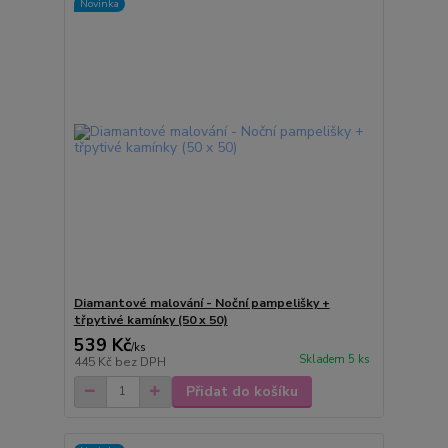
Novinka
Diamantové malování - Noční pampelišky +
třpytivé kamínky (50 x 50)
539 Kč
/
ks
Skladem 5 ks
445 Kč
bez DPH
Přidat do košíku