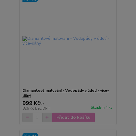
Diamantové malování - Vodopády v údolí - více-
dílný
999 Kč
/
ks
Skladem 4 ks
826 Kč
bez DPH
Přidat do košíku
Novinka