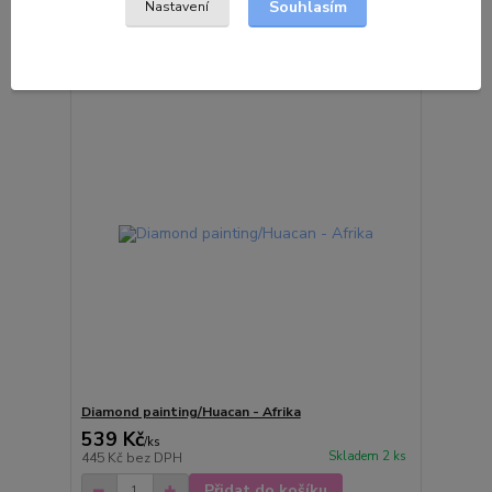
Souhlasím
Nastavení
Přidat do košíku
Diamond painting/Huacan - Afrika
539 Kč
/
ks
Skladem 2 ks
445 Kč
bez DPH
Přidat do košíku