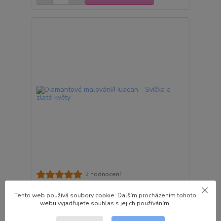
2 hodnocení
Diamantové malování/Huacan - Svíčka a zlaté
květy
Tento web používá soubory cookie. Dalším procházením tohoto
webu vyjadřujete souhlas s jejich používáním.
539 Kč
/
ks
Skladem 1 ks
445 Kč
bez DPH