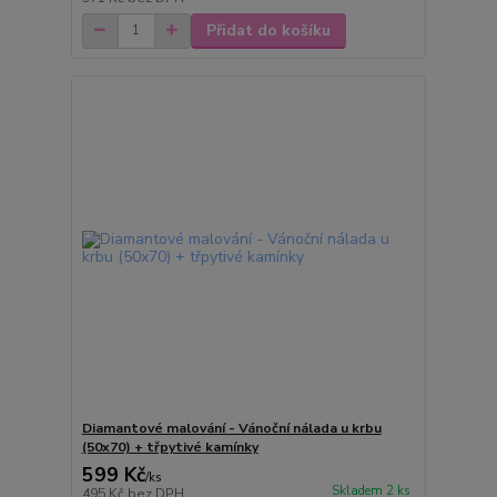
Přidat do košíku
Diamantové malování - Vánoční nálada u krbu
(50x70) + třpytivé kamínky
599 Kč
/
ks
Skladem 2 ks
495 Kč
bez DPH