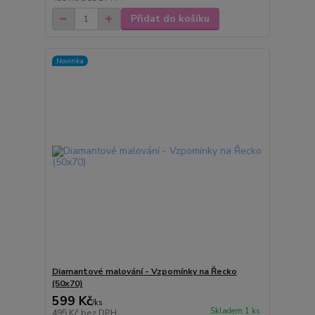
Přidat do košíku
Novinka
Diamantové malování - Vzpomínky na Řecko
(50x70)
599 Kč
/
ks
Skladem 1 ks
495 Kč
bez DPH