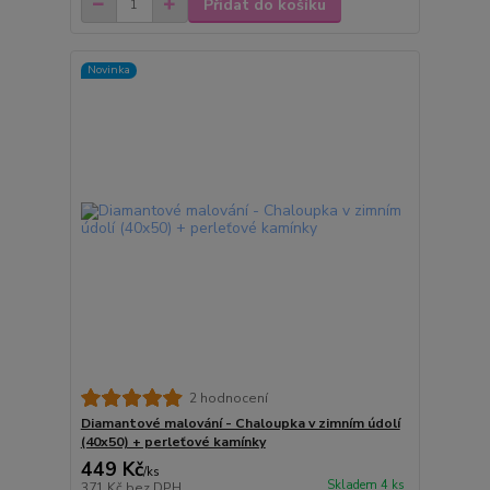
Přidat do košíku
Novinka
2 hodnocení
Diamantové malování - Chaloupka v zimním údolí
(40x50) + perleťové kamínky
449 Kč
/
ks
Skladem 4 ks
371 Kč
bez DPH