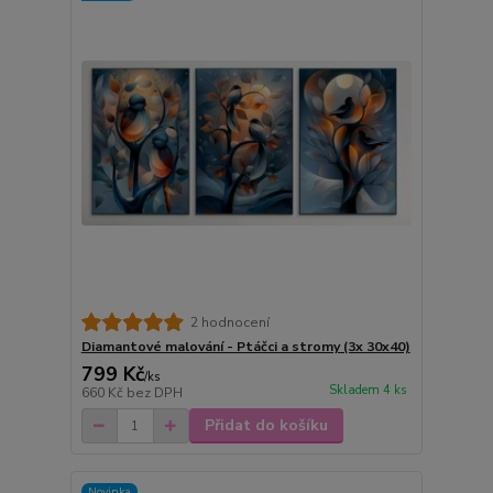
2 hodnocení
Diamantové malování - Ptáčci a stromy (3x 30x40)
799 Kč
/
ks
Skladem 4 ks
660 Kč
bez DPH
Přidat do košíku
Novinka