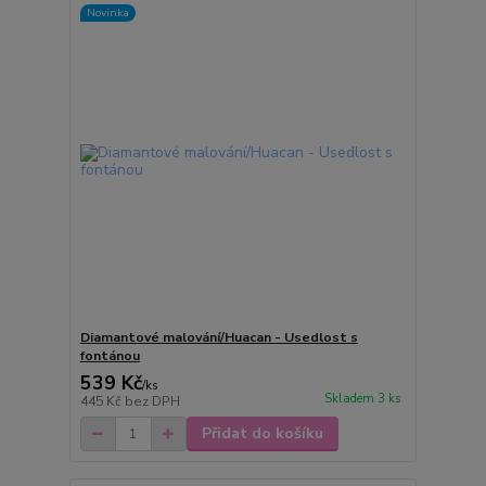
Novinka
Diamantové malování/Huacan - Usedlost s
fontánou
539 Kč
/
ks
Skladem 3 ks
445 Kč
bez DPH
Přidat do košíku