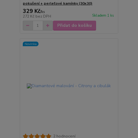
pokušení + perleťové kamínky (30x30)
329 Kč
/
ks
Skladem 1 ks
272 Kč
bez DPH
Přidat do košíku
Novinka
2 hodnocení