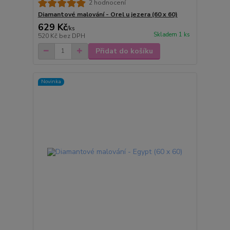
2 hodnocení
Diamantové malování - Orel u jezera (60 x 60)
629 Kč
/
ks
Skladem 1 ks
520 Kč
bez DPH
Přidat do košíku
Novinka