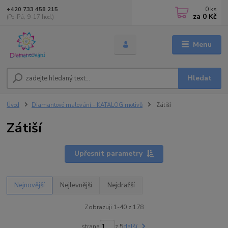
0
ks
+420 733 458 215
za
0 Kč
(Po-Pá, 9-17 hod.)
Menu
Hledat
Úvod
Diamantové malování - KATALOG motivů
Zátiší
Zátiší
Upřesnit parametry
Nejnovější
Nejlevnější
Nejdražší
Zobrazuji 1-40 z 178
strana
z 5
další