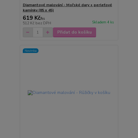
Diamantové malování - Mořské dary + perleťové
kamínky (85 x 45)
619 Kč
/
ks
Skladem 4 ks
512 Kč
bez DPH
Přidat do košíku
Novinka