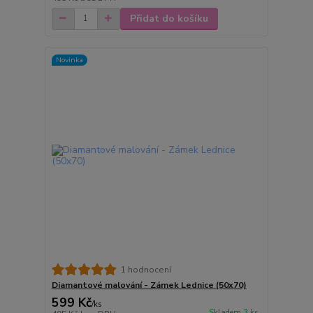
Přidat do košíku
Novinka
1 hodnocení
Diamantové malování - Zámek Lednice (50x70)
599 Kč
/
ks
Skladem 3 ks