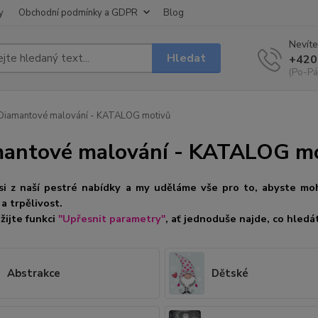
y
Obchodní podmínky a GDPR
Blog
Nevíte
Hledat
+420
(Po-Pá
iamantové malování - KATALOG motivů
antové malování - KATALOG m
si z naší pestré nabídky a my uděláme vše pro to, abyste mohl
a trpělivost.
žijte funkci
"Upřesnit parametry"
, ať jednoduše najde, co hledá
Abstrakce
Dětské