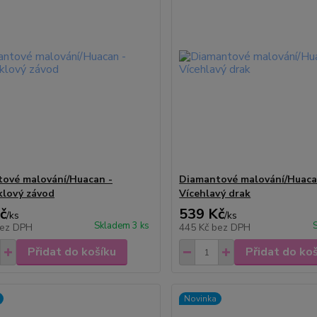
ové malování/Huacan -
Diamantové malování/Huaca
lový závod
Vícehlavý drak
č
539 Kč
/
ks
/
ks
Skladem 3 ks
ez DPH
445 Kč
bez DPH
Přidat do košíku
Přidat do ko
Novinka