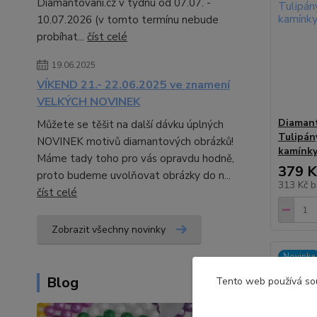
Diamantovani.cz v týdnu od 07.07. -
10.07.2026 (v tomto termínu nebude
probíhat...
číst celé
19.06.2025
VÍKEND 21.- 22.06.2025 ve znamení
VELKÝCH NOVINEK
Diamant
Můžete se těšit na další dávku úplných
Tulipán
NOVINEK motivů diamantových obrázků!
kamínk
Máme tady toho pro vás opravdu hodně,
379 K
proto budeme uvolňovat obrázky do n...
313 Kč
b
číst celé
Zobrazit všechny novinky
Novinka
Blog
Tento web používá sou