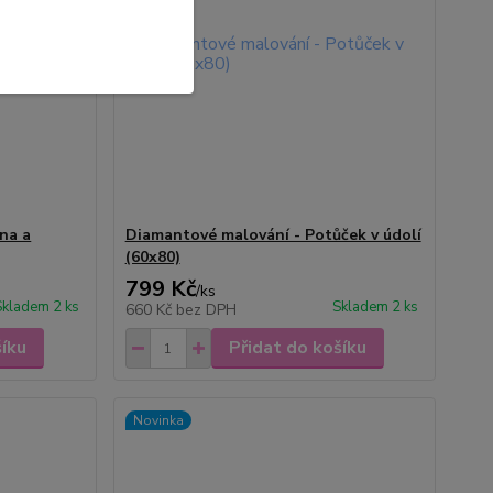
na a
Diamantové malování - Potůček v údolí
(60x80)
799 Kč
/
ks
Skladem 2 ks
Skladem 2 ks
660 Kč
bez DPH
šíku
Přidat do košíku
Novinka