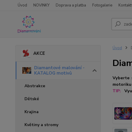
Úvod
NOVINKY
Doprava a platba
Fotogalerie
Kontakt
Úvod
D
AKCE
Diam
Diamantové malování -
KATALOG motivů
Vyberte 
motoriku 
Abstrakce
TIP:
Vyu
Dětské
Krajina
Květiny a stromy