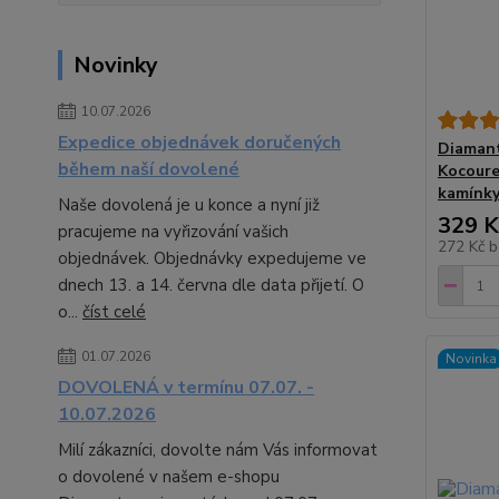
Novinky
10.07.2026
Expedice objednávek doručených
Diamant
během naší dovolené
Kocoure
kamínky
Naše dovolená je u konce a nyní již
329 K
pracujeme na vyřizování vašich
272 Kč
b
objednávek. Objednávky expedujeme ve
dnech 13. a 14. června dle data přijetí. O
o...
číst celé
01.07.2026
Novinka
DOVOLENÁ v termínu 07.07. -
10.07.2026
Milí zákazníci, dovolte nám Vás informovat
o dovolené v našem e-shopu