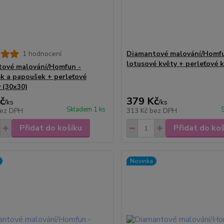
1 hodnocení
Diamantové malování/Homf
lotusové květy + perleťové 
ové malování/Homfun -
k a papoušek + perleťové
 (30x30)
č
379 Kč
/
ks
/
ks
Skladem 1 ks
ez DPH
313 Kč
bez DPH
Přidat do košíku
Přidat do ko
Novinka