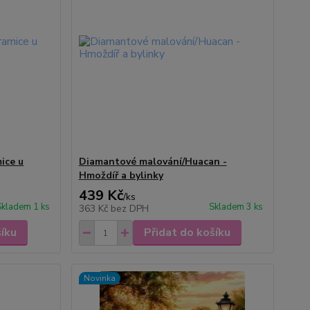
ice u
Diamantové malování/Huacan -
Hmoždíř a bylinky
439 Kč
/
ks
Skladem 1 ks
Skladem 3 ks
363 Kč
bez DPH
šíku
Přidat do košíku
Novinka