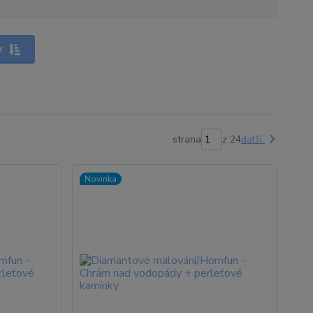
y
strana
z 24
další
Novinka