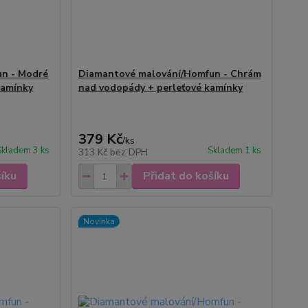
un - Modré
Diamantové malování/Homfun - Chrám
kamínky
nad vodopády + perleťové kamínky
379 Kč
/
ks
Skladem 3 ks
Skladem 1 ks
313 Kč
bez DPH
šíku
Přidat do košíku
Novinka