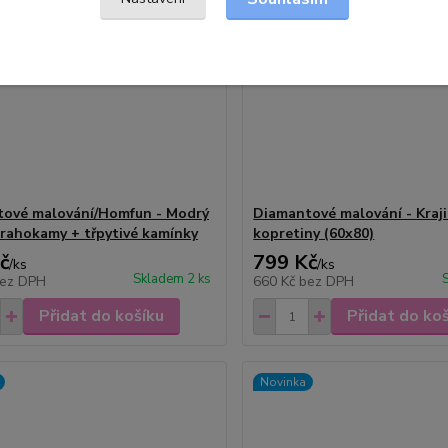
ové malování/Homfun - Modrý
Diamantové malování - Kraji
drahokamy + třpytivé kamínky
kopretiny (60x80)
č
799 Kč
/
ks
/
ks
Skladem 2 ks
ez DPH
660 Kč
bez DPH
Přidat do košíku
Přidat do ko
Novinka