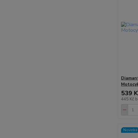
Diamant
Motocyk
539 K
445 Kč
b
Novinka