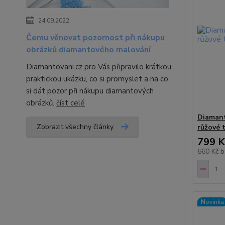
24.09.2022
Čemu věnovat pozornost při nákupu
obrázků diamantového malování
Diamantovani.cz pro Vás připravilo krátkou
praktickou ukázku, co si promyslet a na co
si dát pozor při nákupu diamantových
obrázků.
číst celé
Diamant
Zobrazit všechny články
růžové 
799 K
660 Kč
b
Novinka