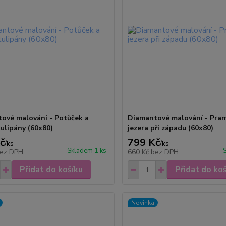
ové malování - Potůček a
Diamantové malování - Pram
tulipány (60x80)
jezera při západu (60x80)
č
799 Kč
/
ks
/
ks
Skladem 1 ks
ez DPH
660 Kč
bez DPH
Přidat do košíku
Přidat do ko
Novinka