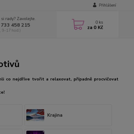
Přihlášení
 si rady? Zavolejte.
0
ks
 733 458 215
za
0 Kč
, 9-17 hod.)
otivů
i co nejdříve tvořit a relaxovat, případně procvičovat
te!
Krajina