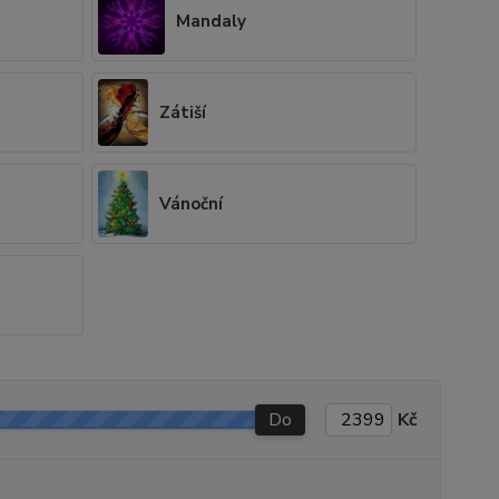
Mandaly
Zátiší
Vánoční
Do
Kč