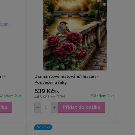
n -
Diamantové malování/Huacan -
Podvečer u řeky
539 Kč
/
ks
Skladem 2 ks
Skladem 2 ks
445 Kč
bez DPH
šíku
Přidat do košíku
Novinka