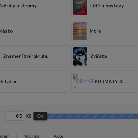
Květiny a stromy
Lidé a postavy
Město
Moře
Znamení zvěrokruhu
Zvířata
Ostatní
FORMÁTY XL
Kč
Od
adem
Novinka
Akce