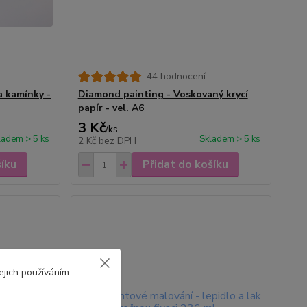
44 hodnocení
a kamínky -
Diamond painting - Voskovaný krycí
papír - vel. A6
3 Kč
/
ks
ladem > 5 ks
Skladem > 5 ks
2 Kč
bez DPH
šíku
Přidat do košíku
jich používáním.