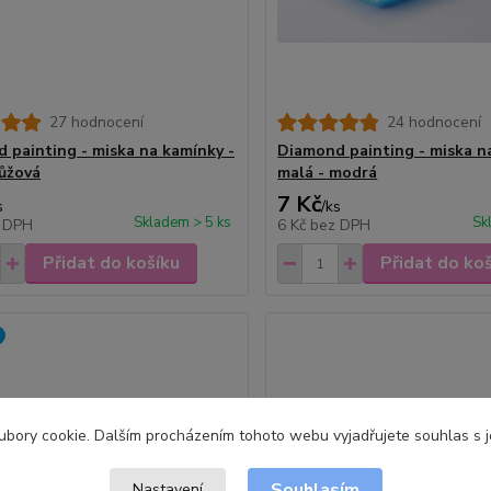
27 hodnocení
24 hodnocení
 painting - miska na kamínky -
Diamond painting - miska n
růžová
malá - modrá
7 Kč
s
/
ks
Skladem > 5 ks
Sk
 DPH
6 Kč
bez DPH
Přidat do košíku
Přidat do ko
bory cookie. Dalším procházením tohoto webu vyjadřujete souhlas s je
Souhlasím
Nastavení