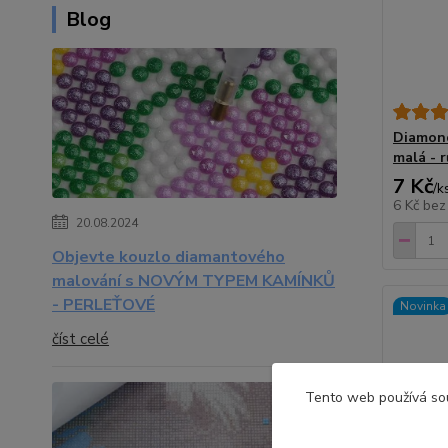
Blog
Diamond
malá - 
7 Kč
/
k
6 Kč
bez
20.08.2024
Objevte kouzlo diamantového
malování s NOVÝM TYPEM KAMÍNKŮ
- PERLEŤOVÉ
Novinka
číst celé
Tento web používá sou