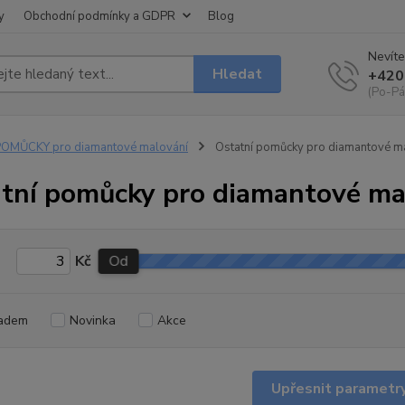
y
Obchodní podmínky a GDPR
Blog
Nevíte
Hledat
+420
(Po-Pá
OMŮCKY pro diamantové malování
Ostatní pomůcky pro diamantové m
tní pomůcky pro diamantové ma
Kč
Od
adem
Novinka
Akce
Upřesnit parametr