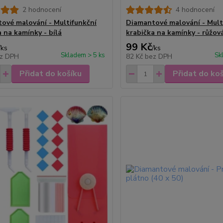
2 hodnocení
4 hodnocení
ové malování - Multifunkční
Diamantové malování - Mult
a na kamínky - bílá
krabička na kamínky - růžov
99 Kč
/
ks
/
ks
Skladem > 5 ks
Sk
z DPH
82 Kč
bez DPH
Přidat do košíku
Přidat do ko