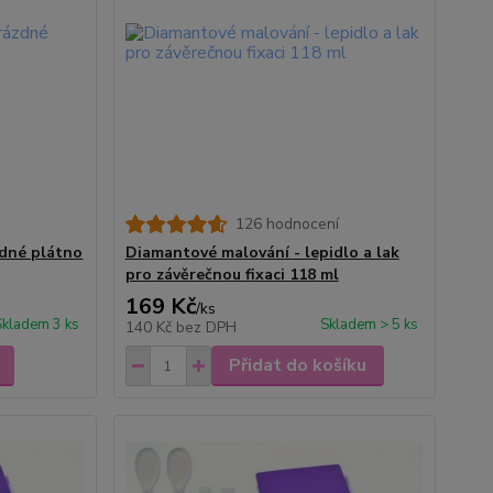
126 hodnocení
zdné plátno
Diamantové malování - lepidlo a lak
pro závěrečnou fixaci 118 ml
169 Kč
/
ks
Skladem 3 ks
Skladem > 5 ks
140 Kč
bez DPH
Přidat do košíku