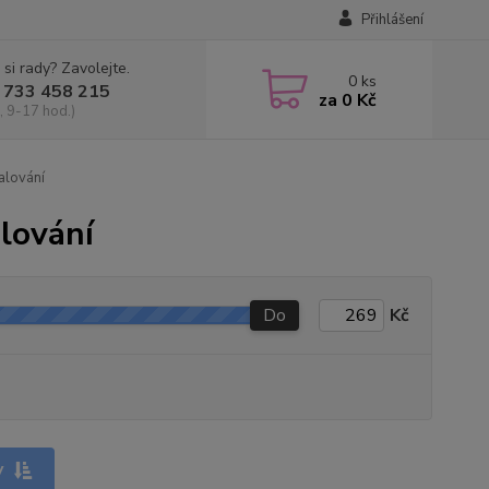
Přihlášení
 si rady? Zavolejte.
0
ks
 733 458 215
za
0 Kč
, 9-17 hod.)
alování
lování
Do
Kč
y