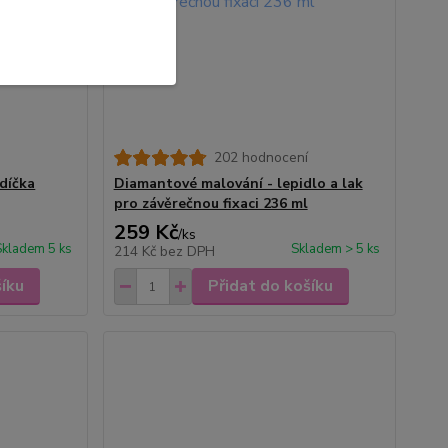
202 hodnocení
díčka
Diamantové malování - lepidlo a lak
pro závěrečnou fixaci 236 ml
259 Kč
/
ks
Skladem 5 ks
Skladem > 5 ks
214 Kč
bez DPH
šíku
Přidat do košíku