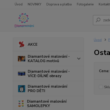
Úvod
NOVINKY
Doprava a platba
Fotogalerie
Kontakt
Úvod
P
AKCE
Osta
Diamantové malování -
KATALOG motivů
Cena:
Diamantové malování -
VÍCE-DÍLNÉ obrazy
Diamantové malování
Skl
PRO DĚTI
Diamantové malování
SAMOLEPKY