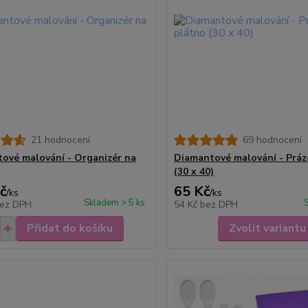
21 hodnocení
69 hodnocení
ové malování - Organizér na
Diamantové malování - Prá
(30 x 40)
č
65 Kč
/
ks
/
ks
Skladem > 5 ks
ez DPH
54 Kč
bez DPH
Přidat do košíku
Zvolit variantu