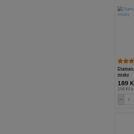
Diamant
misky
189 K
156 Kč
b