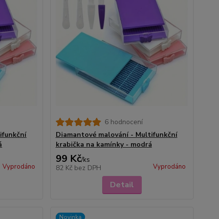
6 hodnocení
ifunkční
Diamantové malování - Multifunkční
á
krabička na kamínky - modrá
99 Kč
/
ks
Vyprodáno
Vyprodáno
82 Kč
bez DPH
Detail
Novinka