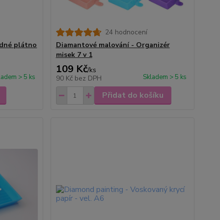
24 hodnocení
zdné plátno
Diamantové malování - Organizér
misek 7 v 1
109 Kč
/
ks
ladem > 5 ks
Skladem > 5 ks
90 Kč
bez DPH
Přidat do košíku