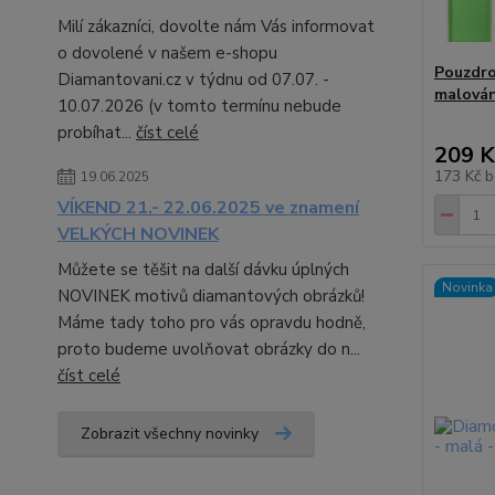
Milí zákazníci, dovolte nám Vás informovat
o dovolené v našem e-shopu
Pouzdro
Diamantovani.cz v týdnu od 07.07. -
malován
10.07.2026 (v tomto termínu nebude
probíhat...
číst celé
209 K
173 Kč
b
19.06.2025
VÍKEND 21.- 22.06.2025 ve znamení
VELKÝCH NOVINEK
Můžete se těšit na další dávku úplných
Novinka
NOVINEK motivů diamantových obrázků!
Máme tady toho pro vás opravdu hodně,
proto budeme uvolňovat obrázky do n...
číst celé
Zobrazit všechny novinky