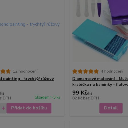
12 hodnocení
4 hodnocení
 painting - trychtýř růžový
Diamantové malování - Mult
krabička na kamínky - fialov
99 Kč
/
ks
/
ks
Skladem > 5 ks
z DPH
82 Kč
bez DPH
Přidat do košíku
Detail