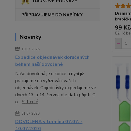
DÁRKOVÉ POUKAZY
Diamant
PŘIPRAVUJEME DO NABÍDKY
krabičk
99 Kč
82 Kč
be
Novinky
10.07.2026
Expedice objednávek doručených
během naší dovolené
Naše dovolená je u konce a nyní již
pracujeme na vyřizování vašich
objednávek. Objednávky expedujeme ve
dnech 13. a 14. června dle data přijetí. O
o...
číst celé
01.07.2026
DOVOLENÁ v termínu 07.07. -
10.07.2026