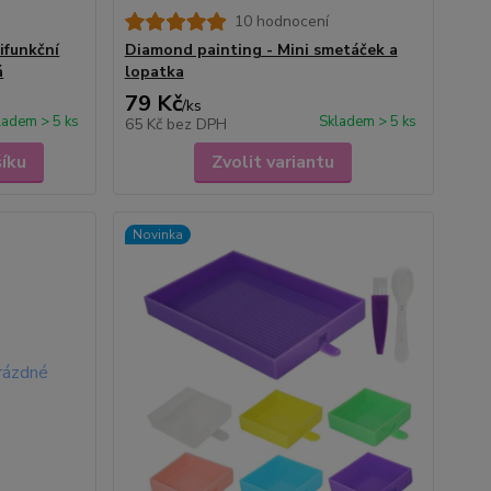
10 hodnocení
ifunkční
Diamond painting - Mini smetáček a
á
lopatka
79 Kč
/
ks
ladem > 5 ks
Skladem > 5 ks
65 Kč
bez DPH
šíku
Zvolit variantu
Novinka