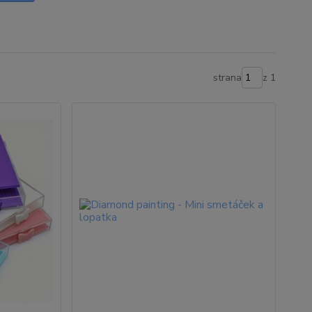
strana
z 1