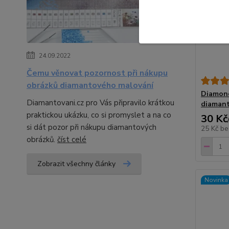
24.09.2022
Čemu věnovat pozornost při nákupu
obrázků diamantového malování
Diamond
Diamantovani.cz pro Vás připravilo krátkou
diaman
praktickou ukázku, co si promyslet a na co
30 Kč
si dát pozor při nákupu diamantových
25 Kč
be
obrázků.
číst celé
Zobrazit všechny články
Novinka