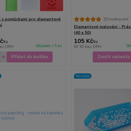
 s pomůckami pro diamantové
30 hodnocení
í
Diamantové malování - Prá
(40 x 50)
č
105 Kč
/
ks
/
ks
Skladem > 5 ks
Sk
ez DPH
87 Kč
bez DPH
Přidat do košíku
Zvolit variantu
Novinka