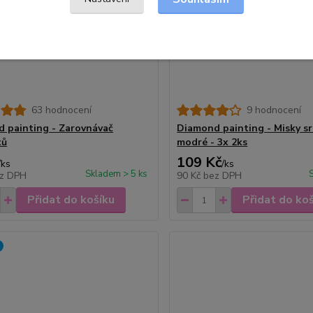
63 hodnocení
9 hodnocení
 painting - Zarovnávač
Diamond painting - Misky sr
tů
modré - 3x 2ks
109 Kč
/
ks
/
ks
Skladem > 5 ks
z DPH
90 Kč
bez DPH
Přidat do košíku
Přidat do ko