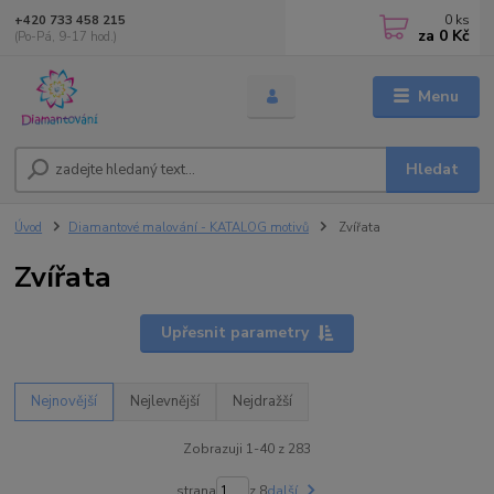
0
ks
+420 733 458 215
za
0 Kč
(Po-Pá, 9-17 hod.)
Menu
Hledat
Úvod
Diamantové malování - KATALOG motivů
Zvířata
Zvířata
Upřesnit parametry
Nejnovější
Nejlevnější
Nejdražší
Zobrazuji 1-40 z 283
strana
z 8
další