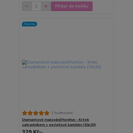
Přidat do košíku
Novinka
1 hodnocení
Diamantové malování/Homfun - Krtek
zahradníkem + perleťové kamínky (30x30)
329 Kč
/
ks