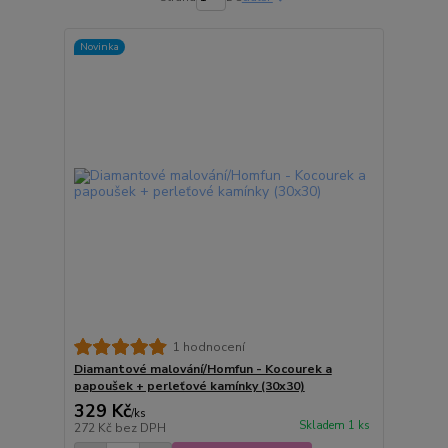
Novinka
1 hodnocení
Diamantové malování/Homfun - Kocourek a
papoušek + perleťové kamínky (30x30)
329 Kč
/
ks
Skladem 1 ks
272 Kč
bez DPH