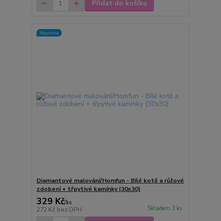
Přidat do košíku
Novinka
Diamantové malování/Homfun - Bílé kotě a růžové
zdobení + třpytivé kamínky (30x30)
329 Kč
/
ks
Skladem 3 ks
272 Kč
bez DPH