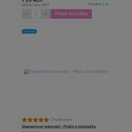
799 Kč
/
ks
Skladem 1 ks
660 Kč
bez DPH
Přidat do košíku
Novinka
2 hodnocení
Diamantové malování - Ptáčci a hnízdečko