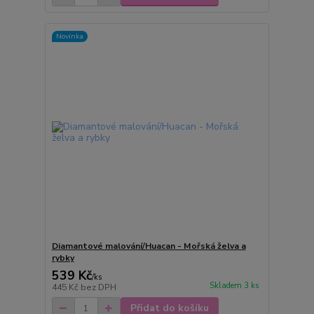
Novinka
Diamantové malování/Huacan - Mořská želva a
rybky
539 Kč
/
ks
Skladem 3 ks
445 Kč
bez DPH
Přidat do košíku