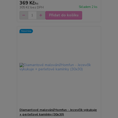
369 Kč
/
ks
Skladem 2 ks
305 Kč
bez DPH
Přidat do košíku
Novinka
Diamantové malování/Homfun - Jezevčík vykukuje
+ perleťové kamínky (30x30)