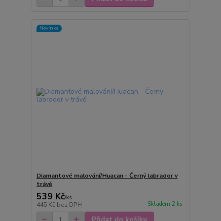
Novinka
Diamantové malování/Huacan - Černý labrador v
trávě
539 Kč
/
ks
Skladem 2 ks
445 Kč
bez DPH
Přidat do košíku