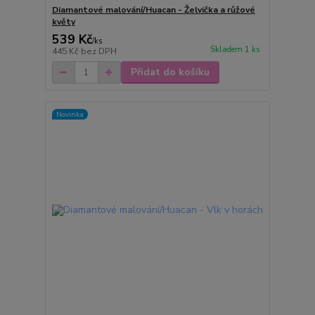
Diamantové malování/Huacan - Želvička a růžové
květy
539 Kč
/
ks
Skladem 1 ks
445 Kč
bez DPH
Přidat do košíku
Novinka