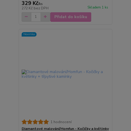
329 Kč
/
ks
Skladem 1 ks
272 Kč
bez DPH
Přidat do košíku
Novinka
1 hodnocení
Diamantové malování/Homfun - Kočičky a květinky