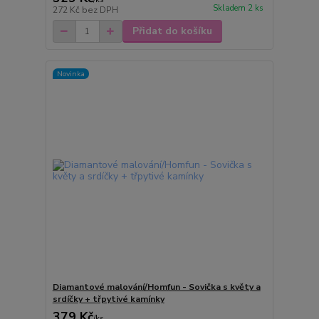
Skladem 2 ks
272 Kč
bez DPH
Přidat do košíku
Novinka
Diamantové malování/Homfun - Sovička s květy a
srdíčky + třpytivé kamínky
379 Kč
/
ks