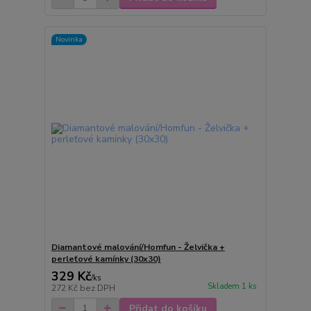
Novinka
Diamantové malování/Homfun - Želvička +
perleťové kamínky (30x30)
329 Kč
/
ks
Skladem 1 ks
272 Kč
bez DPH
Přidat do košíku