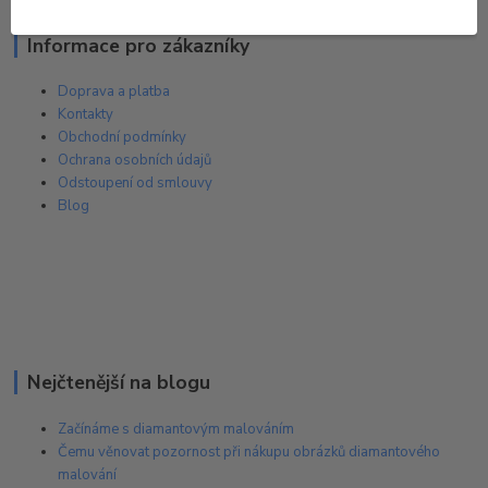
Informace pro zákazníky
Doprava a platba
Kontakty
Obchodní podmínky
Ochrana osobních údajů
Odstoupení od smlouvy
Blog
Nejčtenější na blogu
Začínáme s diamantovým malováním
Čemu věnovat pozornost při nákupu obrázků diamantového
malování