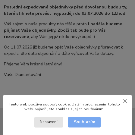
Poslední expedované objednávky před dovolenou budou ty,
které stihnete provést nejpozději do 03.07.2026 do 12.hod.
Váš zájem o naše produkty nás těší a proto
i nadále budeme
přijímat Vaše objednávky. Zboží tak bude pro Vás
rezervované
, aby Vám jej již nikdo nevykoupil:-).
Od 11.07.2026 již budeme opět Vaše objednávky připravovat k
expedici dle data objednání a dále vyřizovat Vaše dotazy.
Přejeme Vám krásné letní dny!
Vaše Diamantování
Tento web používá soubory cookie. Dalším procházením tohoto
webu vyjadřujete souhlas s jejich používáním.
Souhlasím
Nastavení