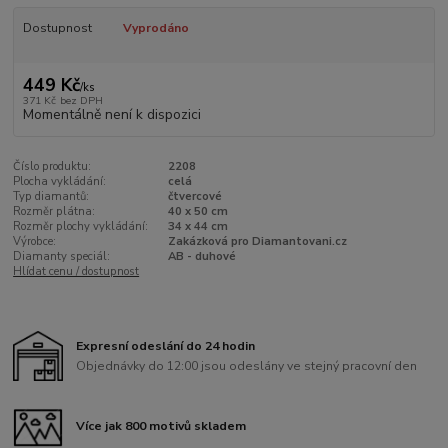
Dostupnost
Vyprodáno
449 Kč
/
ks
371 Kč
bez DPH
Momentálně není k dispozici
Číslo produktu:
2208
Plocha vykládání:
celá
Typ diamantů:
čtvercové
Rozměr plátna:
40 x 50 cm
Rozměr plochy vykládání:
34 x 44 cm
Výrobce:
Zakázková pro Diamantovani.cz
Diamanty speciál:
AB - duhové
Hlídat cenu / dostupnost
Expresní odeslání do 24 hodin
Objednávky do 12:00 jsou odeslány ve stejný pracovní den
Více jak 800 motivů skladem