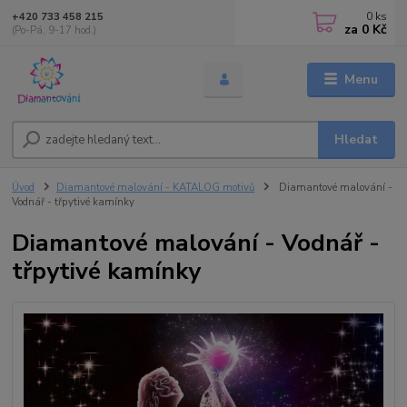
0
ks
+420 733 458 215
za
0 Kč
(Po-Pá, 9-17 hod.)
Menu
Hledat
Úvod
Diamantové malování - KATALOG motivů
Diamantové malování -
Vodnář - třpytivé kamínky
Diamantové malování - Vodnář -
třpytivé kamínky