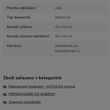
Plocha vykládání
celá
Typ diamantů
čtvercové
Rozměr plátna
40 x 50 cm
Rozměr plochy vykládání
34 x 44 cm
Výrobce
Zakázková pro
Diamantovani.cz
Zboží zařazeno v kategoriích
Diamantové malování - KATALOG motivů
PŘIPRAVUJEME DO NABÍDKY
Znamení zvěrokruhu