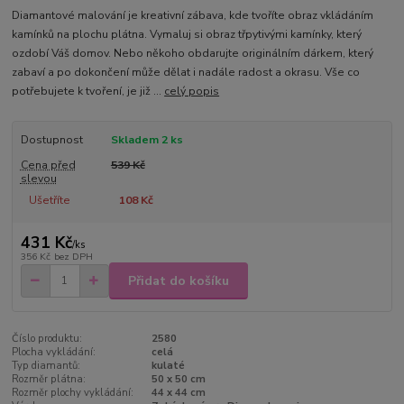
Diamantové malování je kreativní zábava, kde tvoříte obraz vkládáním
kamínků na plochu plátna. Vymaluj si obraz třpytivými kamínky, který
ozdobí Váš domov. Nebo někoho obdarujte originálním dárkem, který
zabaví a po dokončení může dělat i nadále radost a okrasu. Vše co
potřebujete k tvoření, je již ...
celý popis
Dostupnost
Skladem 2 ks
Cena před
539 Kč
slevou
Ušetříte
108 Kč
431 Kč
/
ks
356 Kč
bez DPH
Přidat do košíku
Číslo produktu:
2580
Plocha vykládání:
celá
Typ diamantů:
kulaté
Rozměr plátna:
50 x 50 cm
Rozměr plochy vykládání:
44 x 44 cm