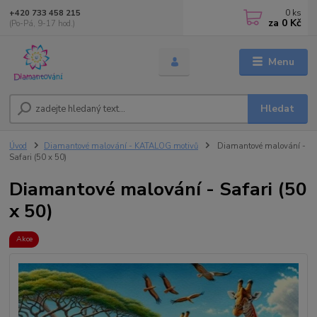
0
ks
+420 733 458 215
za
0 Kč
(Po-Pá, 9-17 hod.)
Menu
Hledat
Úvod
Diamantové malování - KATALOG motivů
Diamantové malování -
Safari (50 x 50)
Diamantové malování - Safari (50
x 50)
Akce