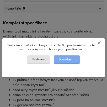
Komentáře
0
Kompletní specifikace
Diamantové malování je kreativní zábava, kde tvoříte obraz
vkládáním kamínků na plochu plátna.
Vymaluj si obraz třpytivými kamínky, který ozdobí Váš domov.
Tento web používá soubory cookie. Dalším procházením tohoto
webu vyjadřujete souhlas s jejich používáním.
Nebo někoho obdarujte originálním dárkem, který zabaví a po
dokončení může dělat i nadále radost a okrasu.
Souhlasím
Nastavení
Vše co potřebujete k tvoření, je již součástí obrázku.
Obsah balení:
1x plátno s předtištěným motivem pokryté lepivou vrstvou a
průhlednou krycí folií
sada akrylových kamínků již v zip sáčcích
samolepky se symboly pro snadné označení sáčků
1x pero na aplikaci kamínků
1x gel pro nabírání kamínků