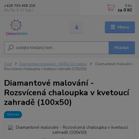
0
ks
+420 733 458 215
za
0 Kč
(Po-Pá, 9-17 hod.)
Menu
Hledat
Úvod
Diamantové malování - KATALOG motivů
Diamantové malování -
Rozsvícená chaloupka v kvetoucí zahradě (100x50)
Diamantové malování -
Rozsvícená chaloupka v kvetoucí
zahradě (100x50)
Novinka