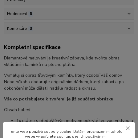
Hodnocení
6
Komentáře
0
Kompletní specifikace
Diamantové malování je kreativní zábava, kde tvoříte obraz
vkládáním kamínků na plochu plátna.
Vymaluj si obraz třpytivými kamínky, který ozdobí Váš domov.
Nebo někoho obdarujte originálním dárkem, který zabaví a po
dokončení může dělat i nadále radost a okrasu.
Vše co potřebujete k tvoření, je již součástí obrázku.
Obsah balení:
1x plátno s předtištěným motivem pokryté lepivou vrstvou a
průhlednou krycí folií
Tento web používá soubory cookie. Dalším procházením tohoto
sada akrylových kamínků již v zip sáčcích
webu vyjadřujete souhlas s jejich používáním.