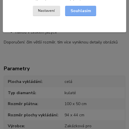
samolepky se symboly pro snadné označení sáčků
1x pero na aplikaci kamínků
Souhlasím
Nastavení
1x gel pro nabírání kamínků
1x miska na kamínky
1x pinzeta
návod v českém jazyce
Doporučení: čím větší rozměr, tím více vyniknou detaily obrázků
Parametry
Plocha vykládání
celá
Typ diamantů
kulaté
Rozměr plátna
100 x 50 cm
Rozměr plochy vykládání
94 x 44 cm
Výrobce
Zakázková pro