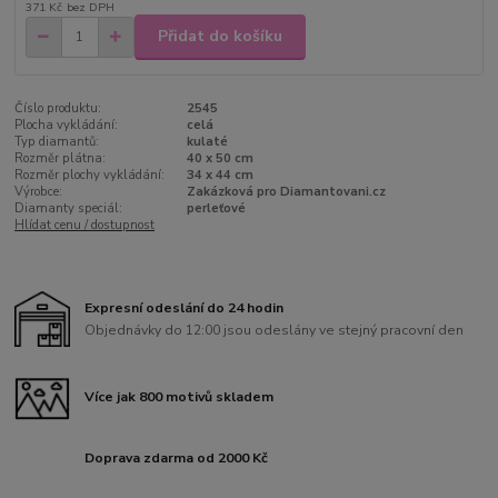
371 Kč
bez DPH
Přidat do košíku
Číslo produktu:
2545
Plocha vykládání:
celá
Typ diamantů:
kulaté
Rozměr plátna:
40 x 50 cm
Rozměr plochy vykládání:
34 x 44 cm
Výrobce:
Zakázková pro Diamantovani.cz
Diamanty speciál:
perleťové
Hlídat cenu / dostupnost
Expresní odeslání do 24 hodin
Objednávky do 12:00 jsou odeslány ve stejný pracovní den
Více jak 800 motivů skladem
Doprava zdarma od 2000 Kč