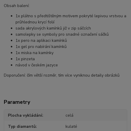
Obsah balení:
1x plátno s předtištěným motivem pokryté lepivou vrstvou a
průhlednou krycí folií
sada akrylových kamínků již v zip sáčcích
samolepky se symboly pro snadné označení sáčků
1x pero na aplikaci kamínků
1x gel pro nabírání kamínků
1x miska na kamínky
1x pinzeta
návod v českém jazyce
Doporučení: čím větší rozměr, tím více vyniknou detaily obrázků
Parametry
Plocha vykládání
celá
Typ diamantů
kulaté