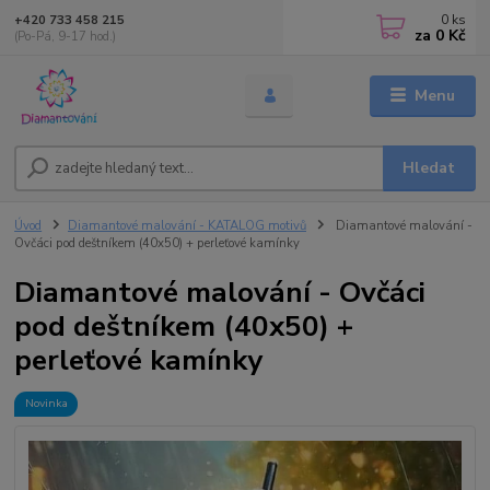
0
ks
+420 733 458 215
za
0 Kč
(Po-Pá, 9-17 hod.)
Menu
Hledat
Úvod
Diamantové malování - KATALOG motivů
Diamantové malování -
Ovčáci pod deštníkem (40x50) + perleťové kamínky
Diamantové malování - Ovčáci
pod deštníkem (40x50) +
perleťové kamínky
Novinka