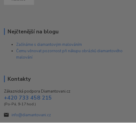
Nejčtenější na blogu
Začínáme s diamantovým malováním
Čemu věnovat pozornost při nákupu obrázků diamantového
malování
Kontakty
Zákaznická podpora Diamantovani.cz
+420 733 458 215
(Po-Pá, 9-17 hod.)
info@diamantovani.cz