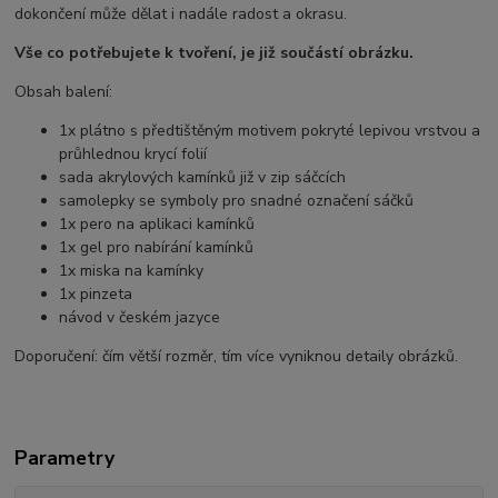
dokončení může dělat i nadále radost a okrasu.
Vše co potřebujete k tvoření, je již součástí obrázku.
Obsah balení:
1x plátno s předtištěným motivem pokryté lepivou vrstvou a
průhlednou krycí folií
sada akrylových kamínků již v zip sáčcích
samolepky se symboly pro snadné označení sáčků
1x pero na aplikaci kamínků
1x gel pro nabírání kamínků
1x miska na kamínky
1x pinzeta
návod v českém jazyce
Doporučení: čím větší rozměr, tím více vyniknou detaily obrázků.
Parametry