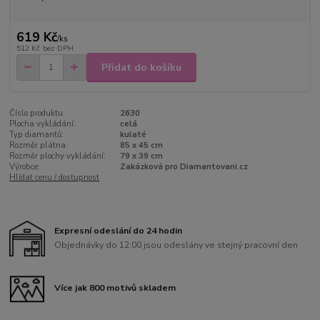
619 Kč
/
ks
512 Kč
bez DPH
Přidat do košíku
Číslo produktu:
2630
Plocha vykládání:
celá
Typ diamantů:
kulaté
Rozměr plátna:
85 x 45 cm
Rozměr plochy vykládání:
79 x 39 cm
Výrobce:
Zakázková pro Diamantovani.cz
Hlídat cenu / dostupnost
Expresní odeslání do 24 hodin
Objednávky do 12:00 jsou odeslány ve stejný pracovní den
Více jak 800 motivů skladem