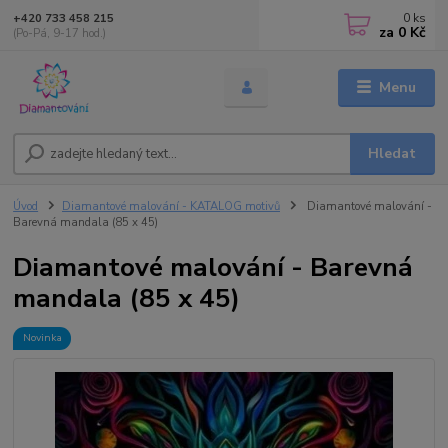
0
ks
+420 733 458 215
za
0 Kč
(Po-Pá, 9-17 hod.)
Menu
Hledat
Úvod
Diamantové malování - KATALOG motivů
Diamantové malování -
Barevná mandala (85 x 45)
Diamantové malování - Barevná
mandala (85 x 45)
Novinka