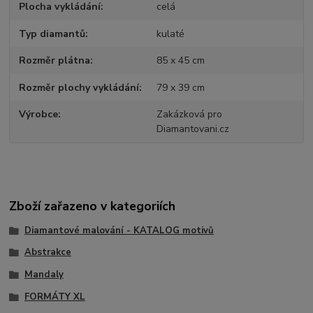
Plocha vykládání
celá
Typ diamantů
kulaté
Rozměr plátna
85 x 45 cm
Rozměr plochy vykládání
79 x 39 cm
Výrobce
Zakázková pro
Diamantovani.cz
Zboží zařazeno v kategoriích
Diamantové malování - KATALOG motivů
Abstrakce
Mandaly
FORMÁTY XL