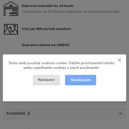
Expresní odeslání do 24 hodin
Objednávky do 12:00 jsou odeslány ve stejný pracovní den
Více jak 800 motivů skladem
Doprava zdarma od 2000 Kč
Tento web používá soubory cookie. Dalším procházením tohoto
webu vyjadřujete souhlas s jejich používáním.
Kompletní specifikace
Souhlasím
Nastavení
Parametry
Hodnocení
14
Komentáře
1