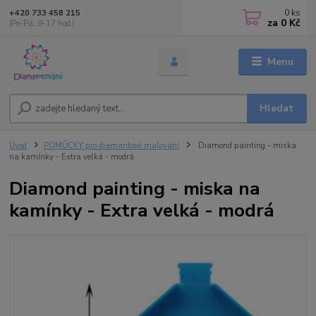
0
ks
+420 733 458 215
za
0 Kč
(Po-Pá, 9-17 hod.)
Menu
Hledat
Úvod
POMŮCKY pro diamantové malování
Diamond painting - miska
na kamínky - Extra velká - modrá
Diamond painting - miska na
kamínky - Extra velká - modrá