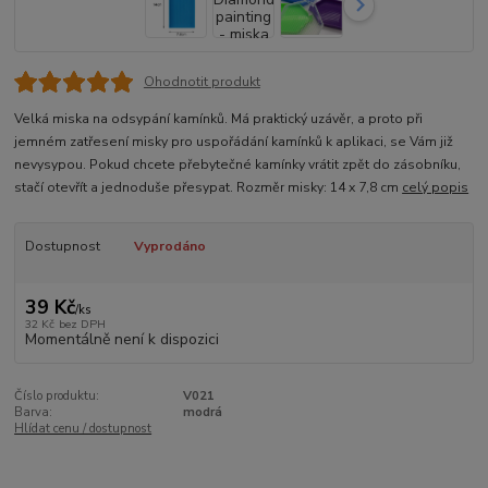
Ohodnotit produkt
Velká miska na odsypání kamínků. Má praktický uzávěr, a proto při
jemném zatřesení misky pro uspořádání kamínků k aplikaci, se Vám již
nevysypou. Pokud chcete přebytečné kamínky vrátit zpět do zásobníku,
stačí otevřít a jednoduše přesypat. Rozměr misky: 14 x 7,8 cm
celý popis
Dostupnost
Vyprodáno
39 Kč
/
ks
32 Kč
bez DPH
Momentálně není k dispozici
Číslo produktu:
V021
Barva:
modrá
Hlídat cenu / dostupnost