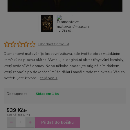
Ohodnotit produkt
Diamantové malování je kreativní zábava, kde tvoříte obraz vkládáním
kamínků na plochu plátna. Vymaluj si originální obraz třpytivými kamínky,
který ozdobí Váš domov. Nebo někoho obdarujte originálním dárkem,
který zabaví a po dokončení může dělat i nadále radost a okrasu. Vše co
potřebujete k tvoře...
celý popis
Dostupnost
Skladem 1 ks
539 Kč
/
ks
445 Kč
bez DPH
Přidat do košíku