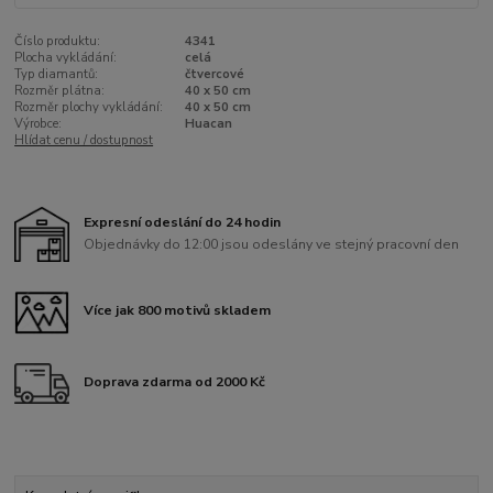
Číslo produktu:
4341
Plocha vykládání:
celá
Typ diamantů:
čtvercové
Rozměr plátna:
40 x 50 cm
Rozměr plochy vykládání:
40 x 50 cm
Výrobce:
Huacan
Hlídat cenu / dostupnost
Expresní odeslání do 24 hodin
Objednávky do 12:00 jsou odeslány ve stejný pracovní den
Více jak 800 motivů skladem
Doprava zdarma od 2000 Kč