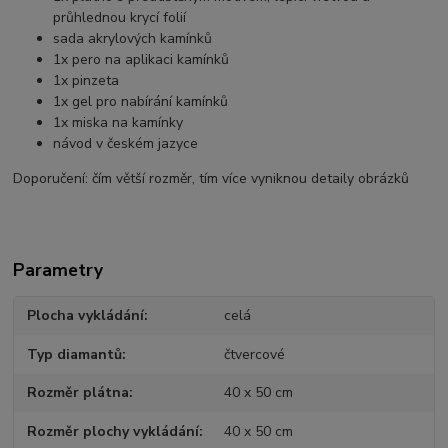
průhlednou krycí folií
sada akrylových kamínků
1x pero na aplikaci kamínků
1x pinzeta
1x gel pro nabírání kamínků
1x miska na kamínky
návod v českém jazyce
Doporučení: čím větší rozměr, tím více vyniknou detaily obrázků
Parametry
Plocha vykládání
celá
Typ diamantů
čtvercové
Rozměr plátna
40 x 50 cm
Rozměr plochy vykládání
40 x 50 cm