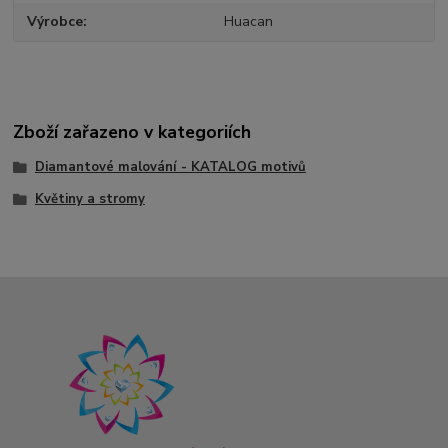
Výrobce
Huacan
Zboží zařazeno v kategoriích
Diamantové malování - KATALOG motivů
Květiny a stromy