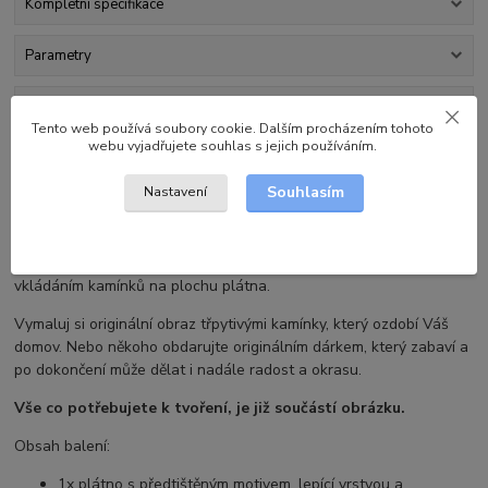
Kompletní specifikace
Parametry
Hodnocení
0
Tento web používá soubory cookie. Dalším procházením tohoto
webu vyjadřujete souhlas s jejich používáním.
Komentáře
0
Souhlasím
Nastavení
Kompletní specifikace
Diamantové malování je kreativní zábava, kde tvoříte obraz
vkládáním kamínků na plochu plátna.
Vymaluj si originální obraz třpytivými kamínky, který ozdobí Váš
domov. Nebo někoho obdarujte originálním dárkem, který zabaví a
po dokončení může dělat i nadále radost a okrasu.
Vše co potřebujete k tvoření, je již součástí obrázku.
Obsah balení:
1x plátno s předtištěným motivem, lepící vrstvou a