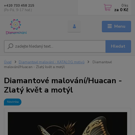
0
ks
+420 733 458 215
za
0 Kč
(Po-Pá, 9-17 hod.)
Menu
Hledat
Úvod
Diamantové malování - KATALOG motivů
Diamantové
malování/Huacan - Zlatý květ a motýl
Diamantové malování/Huacan -
Zlatý květ a motýl
Novinka