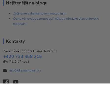
Nejčtenější na blogu
Začínáme s diamantovým malováním
Čemu věnovat pozornost při nákupu obrázků diamantového
malování
Kontakty
Zákaznická podpora Diamantovani.cz
+420 733 458 215
(Po-Pá, 9-17 hod.)
info@diamantovani.cz
Vytvořeno na
Eshop-rychle.cz