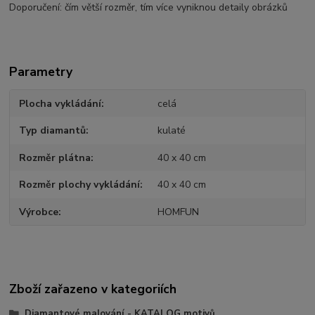
Doporučení: čím větší rozměr, tím více vyniknou detaily obrázků
Parametry
Plocha vykládání
celá
Typ diamantů
kulaté
Rozměr plátna
40 x 40 cm
Rozměr plochy vykládání
40 x 40 cm
Výrobce
HOMFUN
Zboží zařazeno v kategoriích
Diamantové malování - KATALOG motivů