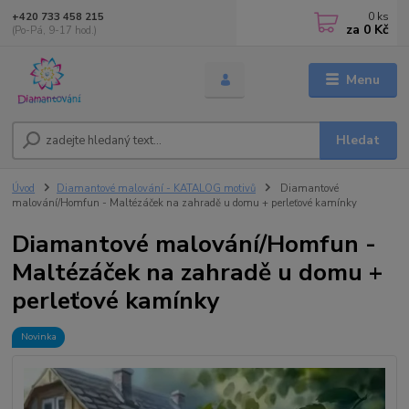
0
ks
+420 733 458 215
za
0 Kč
(Po-Pá, 9-17 hod.)
Menu
Hledat
Úvod
Diamantové malování - KATALOG motivů
Diamantové
malování/Homfun - Maltézáček na zahradě u domu + perleťové kamínky
Diamantové malování/Homfun -
Maltézáček na zahradě u domu +
perleťové kamínky
Novinka