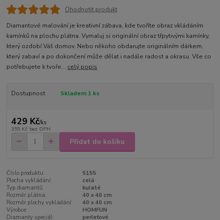
Ohodnotit produkt
Diamantové malování je kreativní zábava, kde tvoříte obraz vkládáním
kamínků na plochu plátna. Vymaluj si originální obraz třpytivými kamínky,
který ozdobí Váš domov. Nebo někoho obdarujte originálním dárkem,
který zabaví a po dokončení může dělat i nadále radost a okrasu. Vše co
potřebujete k tvoře...
celý popis
Dostupnost
Skladem 1 ks
429 Kč
/
ks
355 Kč
bez DPH
Přidat do košíku
Číslo produktu:
5155
Plocha vykládání:
celá
Typ diamantů:
kulaté
Rozměr plátna:
40 x 40 cm
Rozměr plochy vykládání:
40 x 40 cm
Výrobce:
HOMFUN
Diamanty speciál:
perleťové