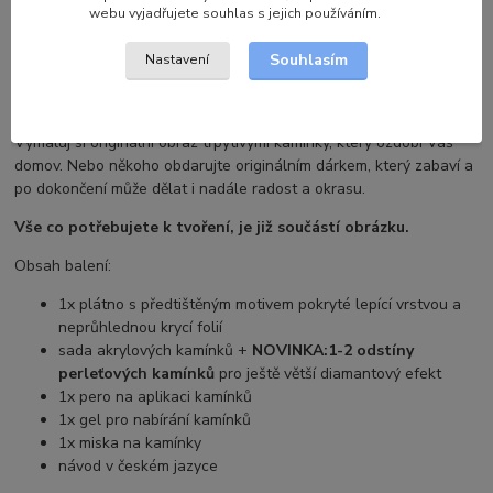
webu vyjadřujete souhlas s jejich používáním.
Kompletní specifikace
Souhlasím
Nastavení
Diamantové malování je kreativní zábava, kde tvoříte obraz
vkládáním kamínků na plochu plátna.
Vymaluj si originální obraz třpytivými kamínky, který ozdobí Váš
domov. Nebo někoho obdarujte originálním dárkem, který zabaví a
po dokončení může dělat i nadále radost a okrasu.
Vše co potřebujete k tvoření, je již součástí obrázku.
Obsah balení:
1x plátno s předtištěným motivem pokryté lepící vrstvou a
neprůhlednou krycí folií
sada akrylových kamínků +
NOVINKA:
1-2 odstíny
perleťových kamínků
pro ještě větší diamantový efekt
1x pero na aplikaci kamínků
1x gel pro nabírání kamínků
1x miska na kamínky
návod v českém jazyce