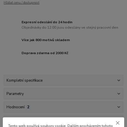
Hlídat cenu / dostupnost
Expresní odeslání do 24 hodin
Objednávky do 12:00 jsou odeslány ve stejný pracovní den
Více jak 800 motivů skladem
Doprava zdarma od 2000 Kč
Kompletní specifikace
Parametry
Hodnocení
2
Komentáře
0
Tento web používá soubory cookie. Dalším procházením tohoto