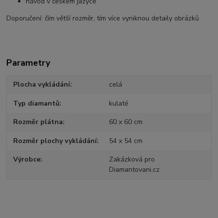
návod v českém jazyce
Doporučení: čím větší rozměr, tím více vyniknou detaily obrázků
Parametry
Plocha vykládání
celá
Typ diamantů
kulaté
Rozměr plátna
60 x 60 cm
Rozměr plochy vykládání
54 x 54 cm
Výrobce
Zakázková pro
Diamantovani.cz