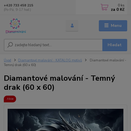
0
ks
+420 733 458 215
za
0 Kč
(Po-Pá, 9-17 hod.)
Menu
Hledat
Úvod
Diamantové malování - KATALOG motivů
Diamantové malování -
Temný drak (60 x 60)
Diamantové malování - Temný
drak (60 x 60)
Akce