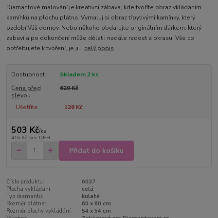
Diamantové malování je kreativní zábava, kde tvoříte obraz vkládáním
kamínků na plochu plátna. Vymaluj si obraz třpytivými kamínky, který
ozdobí Váš domov. Nebo někoho obdarujte originálním dárkem, který
zabaví a po dokončení může dělat i nadále radost a okrasu. Vše co
potřebujete k tvoření, je ji...
celý popis
Dostupnost
Skladem 2 ks
Cena před
629 Kč
slevou
Ušetříte
126 Kč
503 Kč
/
ks
416 Kč
bez DPH
Přidat do košíku
Číslo produktu:
6037
Plocha vykládání:
celá
Typ diamantů:
kulaté
Rozměr plátna:
60 x 60 cm
Rozměr plochy vykládání:
54 x 54 cm