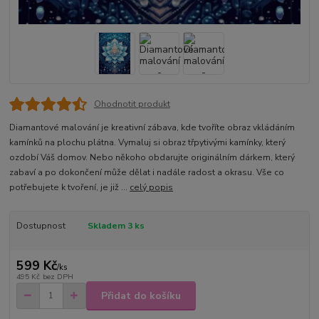
Ohodnotit produkt
Diamantové malování je kreativní zábava, kde tvoříte obraz vkládáním
kamínků na plochu plátna. Vymaluj si obraz třpytivými kamínky, který
ozdobí Váš domov. Nebo někoho obdarujte originálním dárkem, který
zabaví a po dokončení může dělat i nadále radost a okrasu. Vše co
potřebujete k tvoření, je již ...
celý popis
Dostupnost
Skladem 3 ks
599 Kč
/
ks
495 Kč
bez DPH
Přidat do košíku