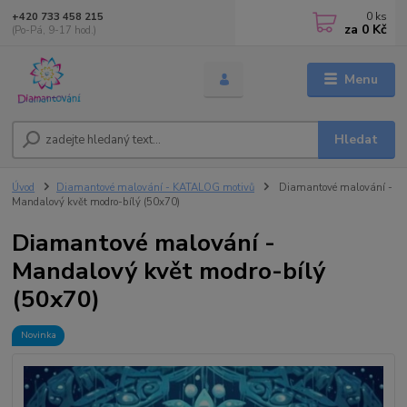
0
ks
+420 733 458 215
za
0 Kč
(Po-Pá, 9-17 hod.)
Menu
Hledat
Úvod
Diamantové malování - KATALOG motivů
Diamantové malování -
Mandalový květ modro-bílý (50x70)
Diamantové malování -
Mandalový květ modro-bílý
(50x70)
Novinka