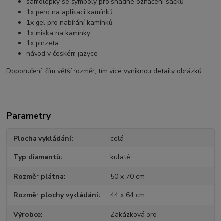
samolepky se symboly pro snadné označení sáčků
1x pero na aplikaci kamínků
1x gel pro nabírání kamínků
1x miska na kamínky
1x pinzeta
návod v českém jazyce
Doporučení: čím větší rozměr, tím více vyniknou detaily obrázků.
Parametry
Plocha vykládání
celá
Typ diamantů
kulaté
Rozměr plátna
50 x 70 cm
Rozměr plochy vykládání
44 x 64 cm
Výrobce
Zakázková pro