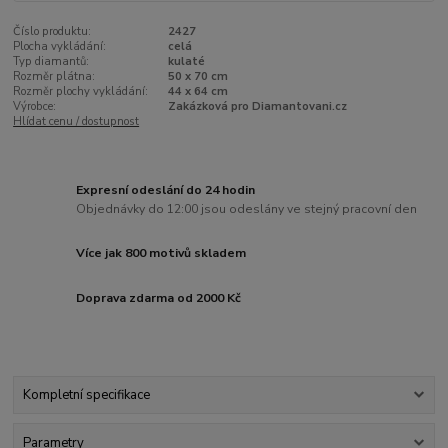
Číslo produktu:
2427
Plocha vykládání:
celá
Typ diamantů:
kulaté
Rozměr plátna:
50 x 70 cm
Rozměr plochy vykládání:
44 x 64 cm
Výrobce:
Zakázková pro Diamantovani.cz
Hlídat cenu / dostupnost
Expresní odeslání do 24 hodin
Objednávky do 12:00 jsou odeslány ve stejný pracovní den
Více jak 800 motivů skladem
Doprava zdarma od 2000 Kč
Kompletní specifikace
Parametry