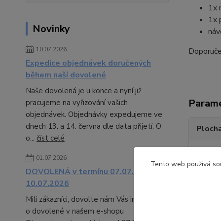
1x 
1x 
Novinky
náv
10.07.2026
Doporučen
Expedice objednávek doručených
během naší dovolené
Naše dovolená je u konce a nyní již
Param
pracujeme na vyřizování vašich
objednávek. Objednávky expedujeme ve
dnech 13. a 14. června dle data přijetí. O
Plocha
o...
číst celé
Typ d
01.07.2026
Tento web používá sou
DOVOLENÁ v termínu 07.07. -
Rozmě
10.07.2026
Rozměr
Milí zákazníci, dovolte nám Vás informovat
o dovolené v našem e-shopu
Výrob