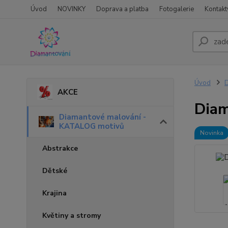
Úvod
NOVINKY
Doprava a platba
Fotogalerie
Kontakt
Úvod
D
AKCE
Diam
Diamantové malování -
KATALOG motivů
Novinka
Abstrakce
Dětské
Krajina
Květiny a stromy