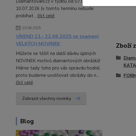
Diamantovani.cz v týdnu od 07.07. -
10.07.2026 (v tomto termínu nebude
probíhat...
číst celé
19.06.2025
VÍKEND 21.- 22.06.2025 ve znamení
VELKÝCH NOVINEK
Zboží 
Můžete se těšit na další dávku úplných
Diama
NOVINEK motivů diamantových obrázků!
KATA
Máme tady toho pro vás opravdu hodně,
proto budeme uvolňovat obrázky do n...
FORM
číst celé
Zobrazit všechny novinky
Blog