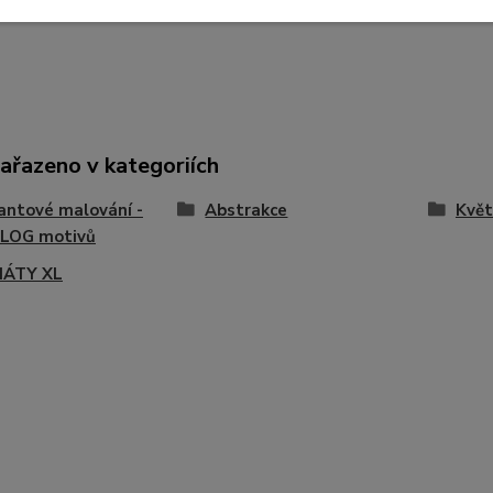
zařazeno v kategoriích
ntové malování -
Abstrakce
Květ
LOG motivů
ÁTY XL