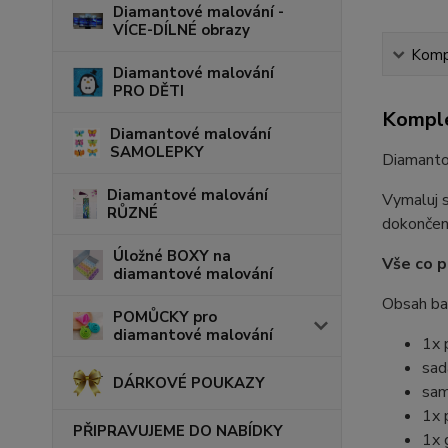
Diamantové malování -
VÍCE-DÍLNÉ obrazy
Kompl
Diamantové malování
PRO DĚTI
Komple
Diamantové malování
SAMOLEPKY
Diamantov
Diamantové malování
Vymaluj s
RŮZNÉ
dokončení
Úložné BOXY na
Vše co p
diamantové malování
Obsah bal
POMŮCKY pro
diamantové malování
1x 
sad
DÁRKOVÉ POUKAZY
sam
1x 
PŘIPRAVUJEME DO NABÍDKY
1x 