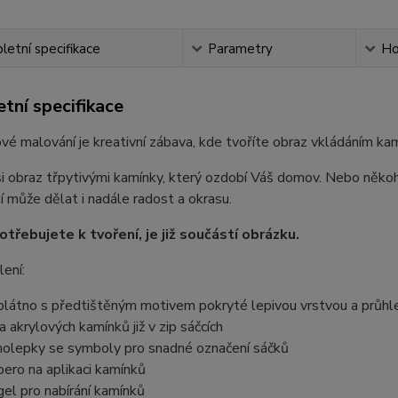
etní specifikace
Parametry
Ho
tní specifikace
é malování je kreativní zábava, kde tvoříte obraz vkládáním kam
i obraz třpytivými kamínky, který ozdobí Váš domov. Nebo někoh
 může dělat i nadále radost a okrasu.
otřebujete k tvoření, je již součástí obrázku.
ení:
plátno s předtištěným motivem pokryté lepivou vrstvou a průhled
a akrylových kamínků již v zip sáčcích
olepky se symboly pro snadné označení sáčků
pero na aplikaci kamínků
gel pro nabírání kamínků