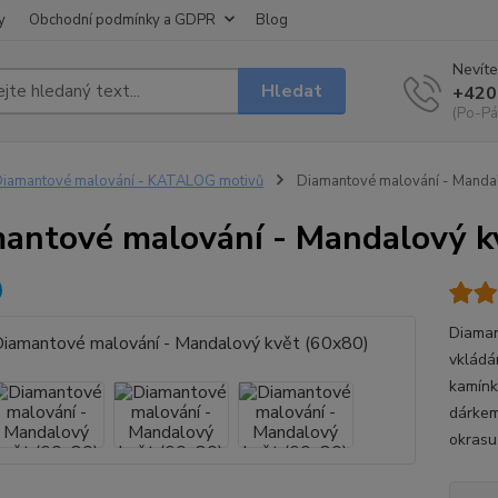
y
Obchodní podmínky a GDPR
Blog
Nevíte
Hledat
+420
(Po-Pá
iamantové malování - KATALOG motivů
Diamantové malování - Mandal
antové malování - Mandalový k
Diaman
vkládá
kamínk
dárkem
okrasu.