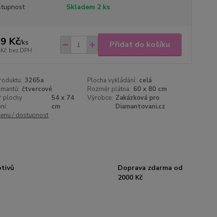
tupnost
Skladem 2 ks
9 Kč
/
ks
Přidat do košíku
 Kč
bez DPH
roduktu:
3265a
Plocha vykládání:
celá
amantů:
čtvercové
Rozměr plátna:
60 x 80 cm
 plochy
54 x 74
Výrobce:
Zakázková pro
ní:
cm
Diamantovani.cz
cenu / dostupnost
otivů
Doprava zdarma od
2000 Kč