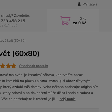
Přihlášení
 si rady? Zavolejte.
0
ks
 733 458 215
za
0 Kč
, 9-17 hod.)
ový květ (60x80)
vět (60x80)
Ohodnotit produkt
tové malování je kreativní zábava, kde tvoříte obraz
ním kamínků na plochu plátna. Vymaluj si obraz třpytivými
y, který ozdobí Váš domov. Nebo někoho obdarujte originálním
, který zabaví a po dokončení může dělat i nadále radost a
 Vše co potřebujete k tvoření, je již ...
celý popis