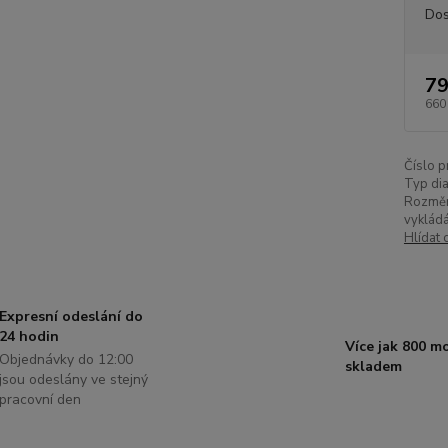
Dos
79
660
Číslo p
Typ di
Rozměr
vykládá
Hlídat 
Expresní odeslání do
24 hodin
Více jak 800 m
Objednávky do 12:00
skladem
jsou odeslány ve stejný
pracovní den