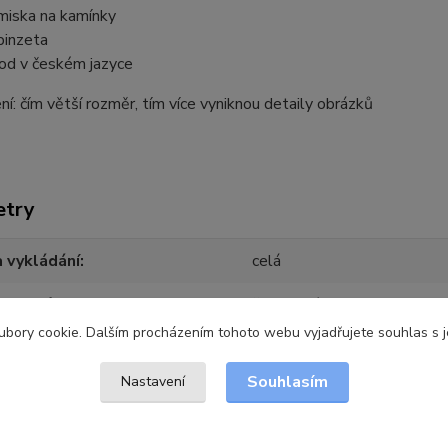
miska na kamínky
pinzeta
od v českém jazyce
í: čím větší rozměr, tím více vyniknou detaily obrázků
etry
 vykládání
celá
iamantů
čtvercové
bory cookie. Dalším procházením tohoto webu vyjadřujete souhlas s je
r plátna
60 x 80 cm
Souhlasím
Nastavení
 plochy vykládání
54 x 74 cm
ce
Zakázková pro Diamantovan