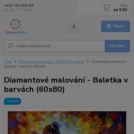
0
ks
+420 733 458 215
za
0 Kč
(Po-Pá, 9-17 hod.)
Menu
Hledat
Úvod
Diamantové malování - KATALOG motivů
Diamantové malování -
Baletka v barvách (60x80)
Diamantové malování - Baletka v
barvách (60x80)
Novinka