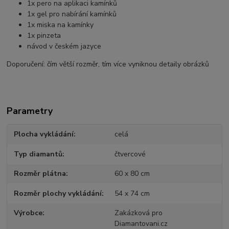
1x pero na aplikaci kamínků
1x gel pro nabírání kamínků
1x miska na kamínky
1x pinzeta
návod v českém jazyce
Doporučení: čím větší rozměr, tím více vyniknou detaily obrázků
Parametry
Plocha vykládání
celá
Typ diamantů
čtvercové
Rozměr plátna
60 x 80 cm
Rozměr plochy vykládání
54 x 74 cm
Výrobce
Zakázková pro
Diamantovani.cz