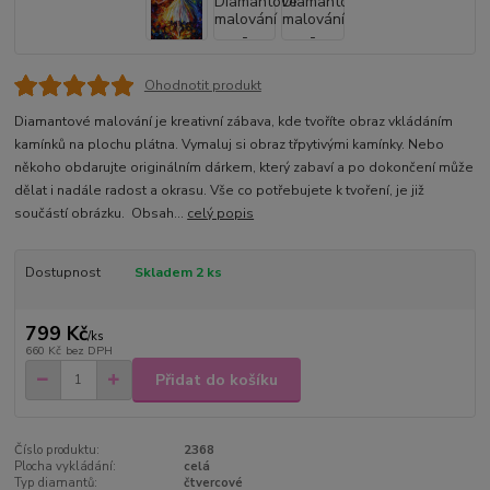
Ohodnotit produkt
Diamantové malování je kreativní zábava, kde tvoříte obraz vkládáním
kamínků na plochu plátna. Vymaluj si obraz třpytivými kamínky. Nebo
někoho obdarujte originálním dárkem, který zabaví a po dokončení může
dělat i nadále radost a okrasu. Vše co potřebujete k tvoření, je již
součástí obrázku. Obsah...
celý popis
Dostupnost
Skladem 2 ks
799 Kč
/
ks
660 Kč
bez DPH
Přidat do košíku
Číslo produktu:
2368
Plocha vykládání:
celá
Typ diamantů:
čtvercové