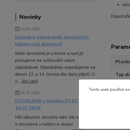
náv
Doporučen
Novinky
10.07.2026
Expedice objednávek doručených
během naší dovolené
Param
Naše dovolená je u konce a nyní již
pracujeme na vyřizování vašich
Plocha
objednávek. Objednávky expedujeme ve
Typ d
dnech 13. a 14. června dle data přijetí. O
o...
číst celé
Rozmě
Tento web používá sou
01.07.2026
Rozměr
DOVOLENÁ v termínu 07.07. -
10.07.2026
Výrob
Milí zákazníci, dovolte nám Vás informovat
o dovolené v našem e-shopu