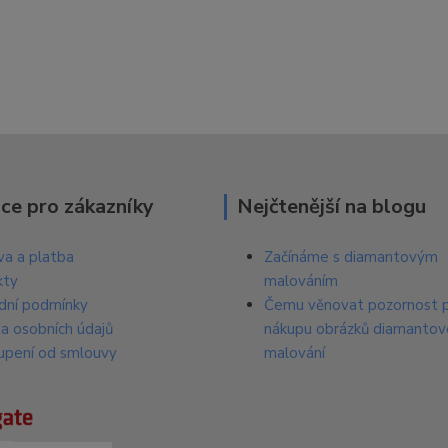
ce pro zákazníky
Nejčtenější na blogu
a a platba
Začínáme s diamantovým
kty
malováním
dní podmínky
Čemu věnovat pozornost p
a osobních údajů
nákupu obrázků diamanto
upení od smlouvy
malování