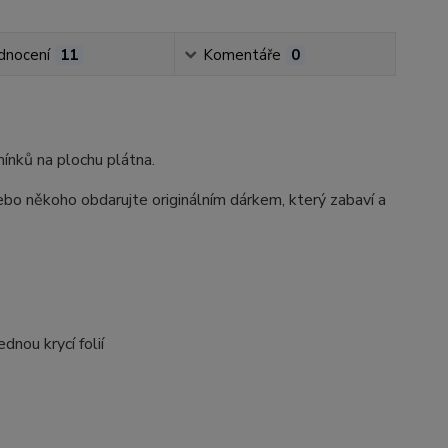
dnocení
11
Komentáře
0
ínků na plochu plátna.
ebo někoho obdarujte originálním dárkem, který zabaví a
nou krycí folií