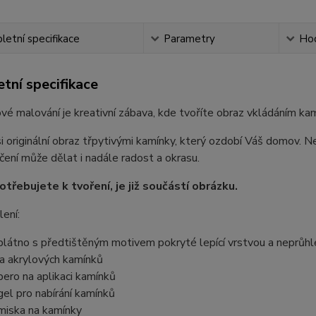
etní specifikace
Parametry
Ho
tní specifikace
é malování je kreativní zábava, kde tvoříte obraz vkládáním kam
i originální obraz třpytivými kamínky, který ozdobí Váš domov. N
ení může dělat i nadále radost a okrasu.
otřebujete k tvoření, je již součástí obrázku.
ení:
plátno s předtištěným motivem pokryté lepící vrstvou a neprůhled
a akrylových kamínků
pero na aplikaci kamínků
gel pro nabírání kamínků
miska na kamínky