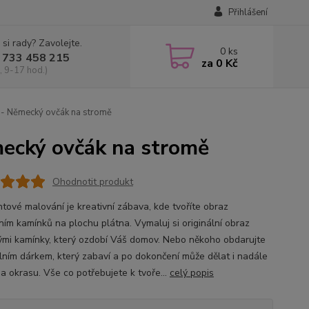
Přihlášení
 si rady? Zavolejte.
0
ks
 733 458 215
za
0 Kč
, 9-17 hod.)
- Německý ovčák na stromě
ecký ovčák na stromě
Ohodnotit produkt
tové malování je kreativní zábava, kde tvoříte obraz
ním kamínků na plochu plátna. Vymaluj si originální obraz
vými kamínky, který ozdobí Váš domov. Nebo někoho obdarujte
álním dárkem, který zabaví a po dokončení může dělat i nadále
 a okrasu. Vše co potřebujete k tvoře...
celý popis