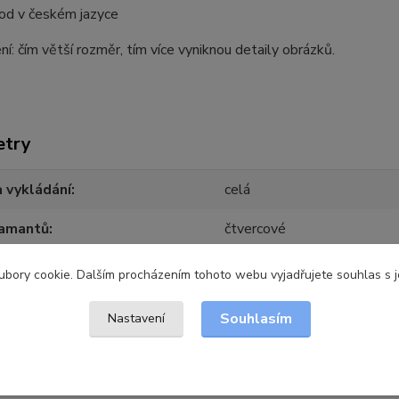
od v českém jazyce
í: čím větší rozměr, tím více vyniknou detaily obrázků.
etry
 vykládání
celá
iamantů
čtvercové
r plátna
30 x 40 cm
bory cookie. Dalším procházením tohoto webu vyjadřujete souhlas s je
 plochy vykládání
30 x 40 cm
Souhlasím
Nastavení
ce
HOMFUN