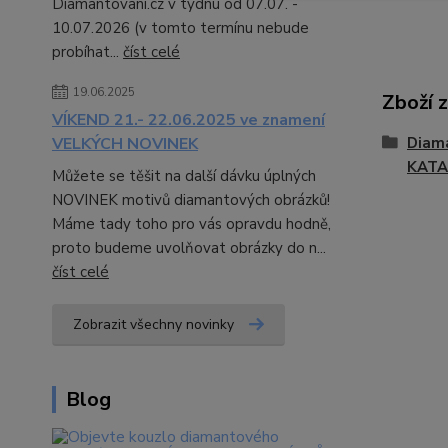
Diamantovani.cz v týdnu od 07.07. -
10.07.2026 (v tomto termínu nebude
probíhat...
číst celé
19.06.2025
Zboží 
VÍKEND 21.- 22.06.2025 ve znamení
Diama
VELKÝCH NOVINEK
KATA
Můžete se těšit na další dávku úplných
NOVINEK motivů diamantových obrázků!
Máme tady toho pro vás opravdu hodně,
proto budeme uvolňovat obrázky do n...
číst celé
Zobrazit všechny novinky
Blog