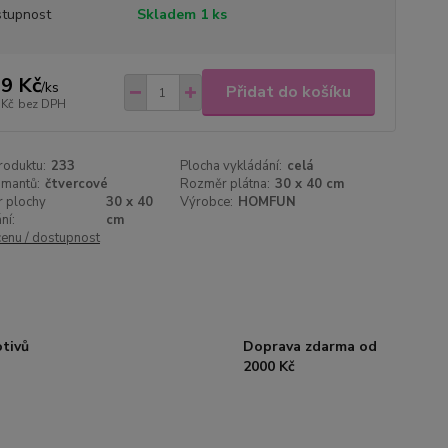
tupnost
Skladem 1 ks
9 Kč
/
ks
Přidat do košíku
 Kč
bez DPH
roduktu:
233
Plocha vykládání:
celá
amantů:
čtvercové
Rozměr plátna:
30 x 40 cm
 plochy
30 x 40
Výrobce:
HOMFUN
ní:
cm
cenu / dostupnost
otivů
Doprava zdarma od
2000 Kč