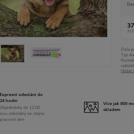
Dos
37
313
Číslo p
Typ di
Rozměr
vykládá
Hlídat 
Expresní odeslání do
24 hodin
Více jak 800 m
Objednávky do 12:00
skladem
jsou odeslány ve stejný
pracovní den