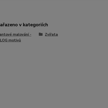
zařazeno v kategoriích
ntové malování -
Zvířata
LOG motivů