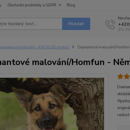
y
Obchodní podmínky a GDPR
Blog
Nevíte
Hledat
+420
(Po-Pá
iamantové malování - KATALOG motivů
Diamantové malování/Homfun 
antové malování/Homfun - Něm
Diaman
vkládá
třpyti
origin
radost