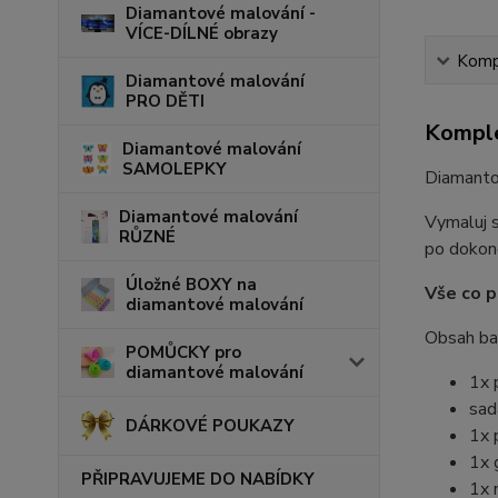
Diamantové malování -
VÍCE-DÍLNÉ obrazy
Kompl
Diamantové malování
PRO DĚTI
Komple
Diamantové malování
SAMOLEPKY
Diamantov
Diamantové malování
Vymaluj s
RŮZNÉ
po dokonč
Úložné BOXY na
Vše co p
diamantové malování
Obsah bal
POMŮCKY pro
diamantové malování
1x 
sad
DÁRKOVÉ POUKAZY
1x 
1x 
PŘIPRAVUJEME DO NABÍDKY
1x 